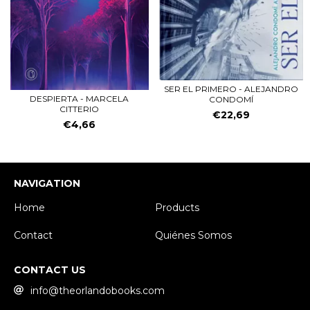
SER EL PRIMERO - ALEJANDRO
DESPIERTA - MARCELA
CONDOMÍ
CITTERIO
€22,69
€4,66
NAVIGATION
Home
Products
Contact
Quiénes Somos
CONTACT US
info@theorlandobooks.com