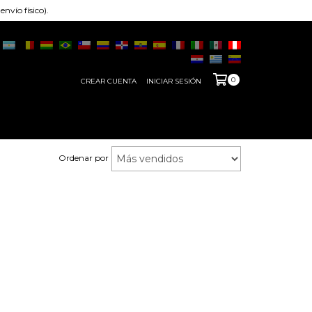
nvío físico).
0
CREAR CUENTA
INICIAR SESIÓN
Ordenar por