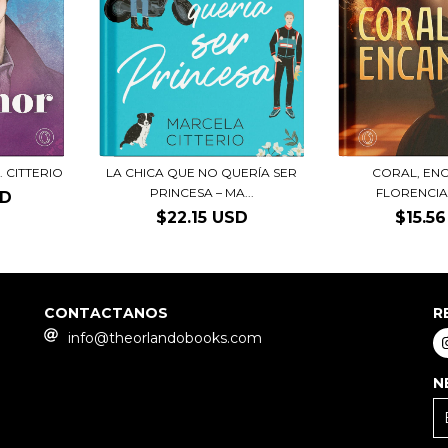
. CITTERIO
LA CHICA QUE NO QUERÍA SER
CORAL, EN
PRINCESA – MA...
FLORENCIA
SD
$22.15 USD
$15.5
CONTACTANOS
R
info@theorlandobooks.com
N