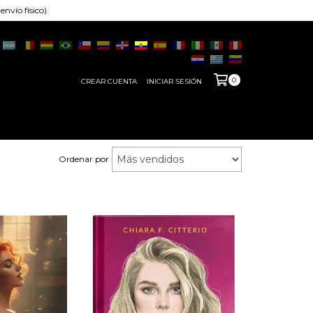
nvío físico).
0
CREAR CUENTA
INICIAR SESIÓN
Ordenar por