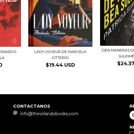
CIEN MANERAS D
ERNARDO
LADY VOYEUR DE MARCELA
SULEIMÉN
LA
CITTERIO
$24.3
D
$19.44 USD
CONTACTANOS
R
info@theorlandobooks.com
N