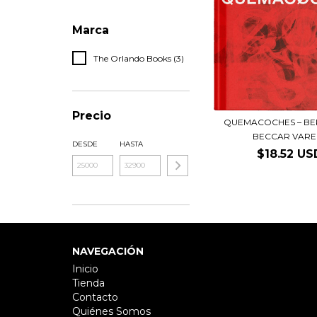
Marca
The Orlando Books (3)
Precio
QUEMACOCHES – B
BECCAR VARE
DESDE
HASTA
$18.52 US
NAVEGACIÓN
Inicio
Tienda
Contacto
Quiénes Somos