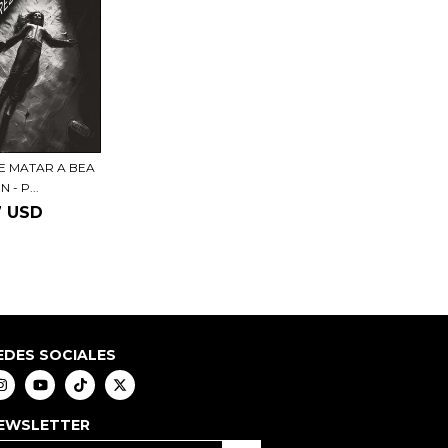
E MATAR A BEA
 - P...
7 USD
EDES SOCIALES
EWSLETTER