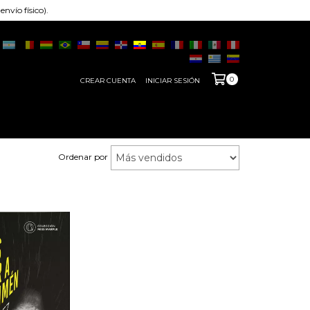
nvío físico).
0
CREAR CUENTA
INICIAR SESIÓN
Ordenar por