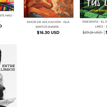
NTE MÁS -
..
PREVENTA - EL 
AMOR DE APLICACIÓN - ISLA
D
LIKES - 
SANTOS (MARÍA...
$29.26 USD
$16.30 USD