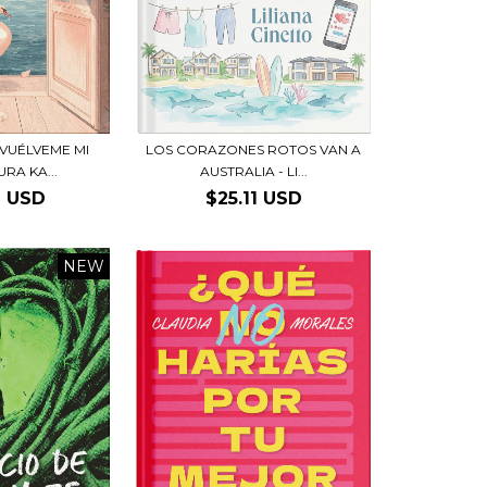
VUÉLVEME MI
LOS CORAZONES ROTOS VAN A
URA KA...
AUSTRALIA - LI...
6 USD
$25.11 USD
NEW