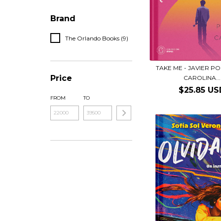
Brand
The Orlando Books (9)
TAKE ME - JAVIER P
Price
CAROLINA...
$25.85 US
FROM
TO