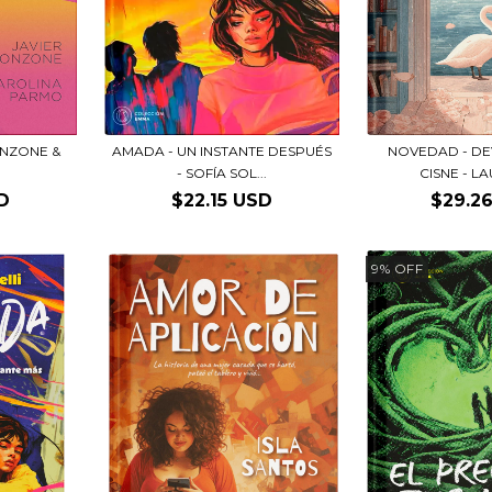
ONZONE &
AMADA - UN INSTANTE DESPUÉS
NOVEDAD - DE
- SOFÍA SOL...
CISNE - LA
D
$22.15 USD
$29.2
9
%
OFF