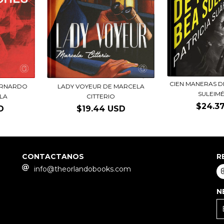
CIEN MANERAS D
ERNARDO
LADY VOYEUR DE MARCELA
SULEIMÉN
LA
CITTERIO
$24.3
D
$19.44 USD
CONTACTANOS
R
info@theorlandobooks.com
N