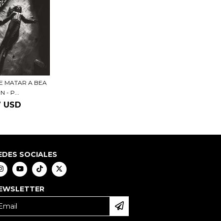
E MATAR A BEA
 - P...
7 USD
EDES SOCIALES
EWSLETTER