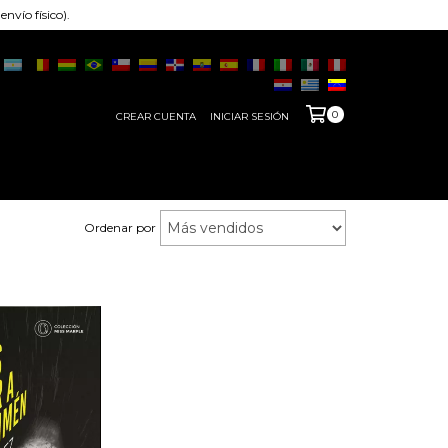
nvío físico).
0
CREAR CUENTA
INICIAR SESIÓN
Ordenar por