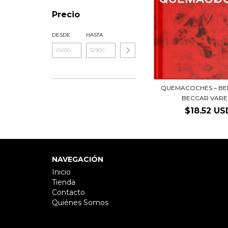
Precio
DESDE
HASTA
QUEMACOCHES – B
BECCAR VARE
$18.52 US
NAVEGACIÓN
Inicio
Tienda
Contacto
Quiénes Somos