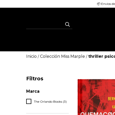
📦 Envíos di
Inicio
Colección Miss Marple
thriller psi
/
/
Filtros
Marca
The Orlando Books (3)