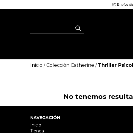
📦 Envíos di
Inicio
Colección Catherine
Thriller Psico
/
/
No tenemos resultad
NAVEGACIÓN
Inicio
Tienda