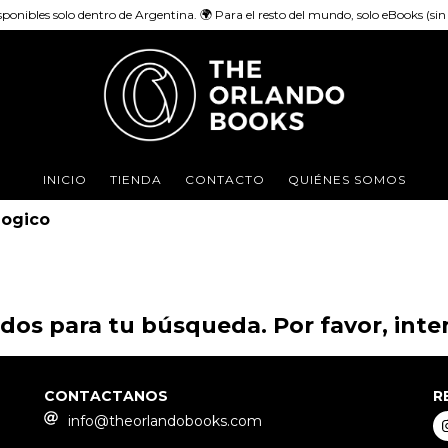
sponibles solo dentro de Argentina. 🌍 Para el resto del mundo, solo eBooks (sin e
INICIO
TIENDA
CONTACTO
QUIÉNES SOMOS
logico
os para tu búsqueda. Por favor, intent
CONTACTANOS
R
info@theorlandobooks.com