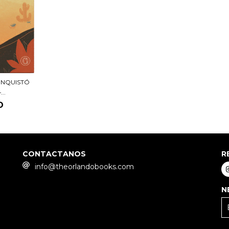
ONQUISTÓ
..
D
CONTACTANOS
R
info@theorlandobooks.com
N