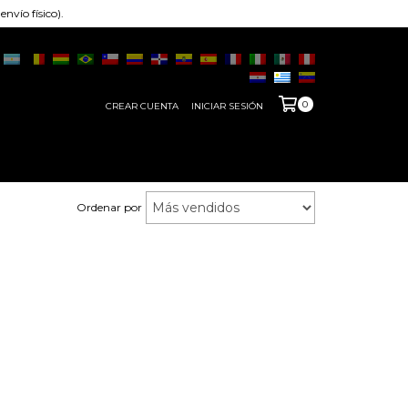
nvío físico).
0
CREAR CUENTA
INICIAR SESIÓN
Ordenar por