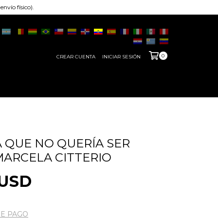
nvío físico).
0
CREAR CUENTA
INICIAR SESIÓN
A QUE NO QUERÍA SER
 MARCELA CITTERIO
 USD
DE PAGO