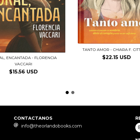
TANTO AMOR - CHIARA F. CIT
$22.15 USD
L, ENCANTADA - FLORENCIA
VACCARI
$15.56 USD
CONTACTANOS
R
info@theorlandobooks.com
N