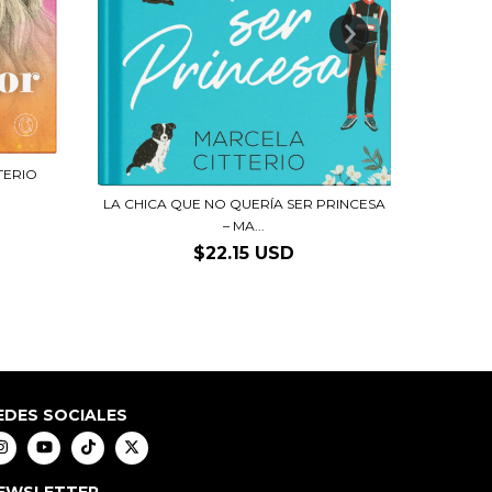
TERIO
MAL 
LA CHICA QUE NO QUERÍA SER PRINCESA
– MA...
$22.15 USD
EDES SOCIALES
EWSLETTER