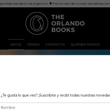
sponibles solo dentro de Argentina. 🌍 Para el resto del mundo, solo eBooks (sin e
INICIO
TIENDA
CONTACTO
QUIÉNES SOMOS
¿Te gusta lo que ves? ¡Suscribite y recibí todas nuestras noveda