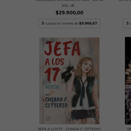
SOL VE...
$29.900,00
3
cuotas sin interés de
$9.966,67
3
JEFA A LOS 17 - CHIARA F. CITTERIO
VI