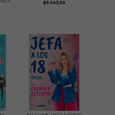
ARCELA
$9.443,00
SER
JEFA A LOS 18 - CHIARA F. CITTERIO