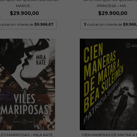
MARCE...
PRINCESA – MA...
$29.900,00
$29.900,00
cuotas sin interés de
$9.966,67
3
cuotas sin interés de
$9.966
LES MARIPOSAS - MILA KATE
CIEN MANERAS DE MATAR A