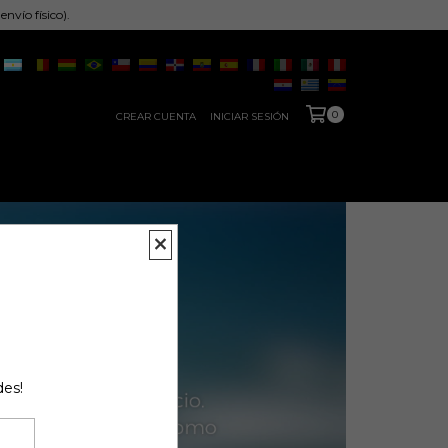
nvío físico).
0
CREAR CUENTA
INICIAR SESIÓN
des!