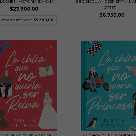
LCONES - VICTORIA BAYONA
EBOOK/GUÍA - DESPIERTA - M
CITTERI...
$27.900,00
$6.750,00
uotas sin interés de
$9.300,00
ICA QUE NO QUERÍA SER REINA -
LA CHICA QUE NO QUERÍA 