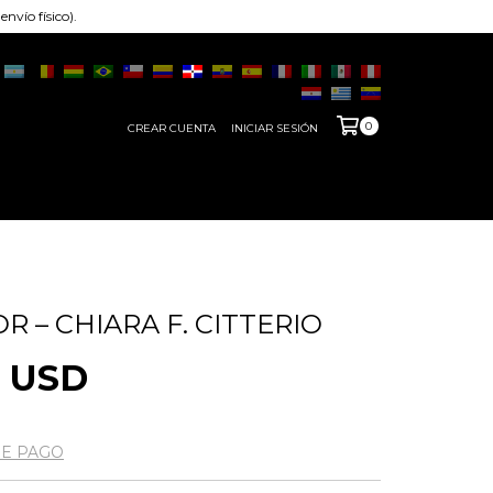
nvío físico).
0
CREAR CUENTA
INICIAR SESIÓN
 – CHIARA F. CITTERIO
4 USD
DE PAGO