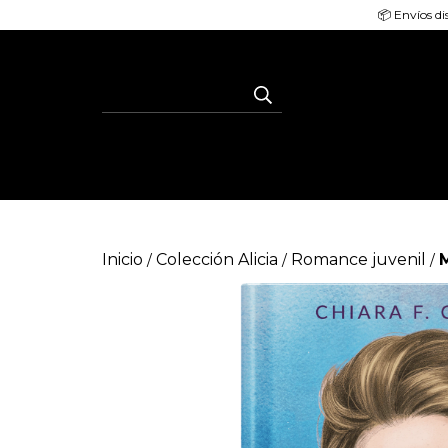
📦 Envíos di
Inicio
Colección Alicia
Romance juvenil
M
/
/
/