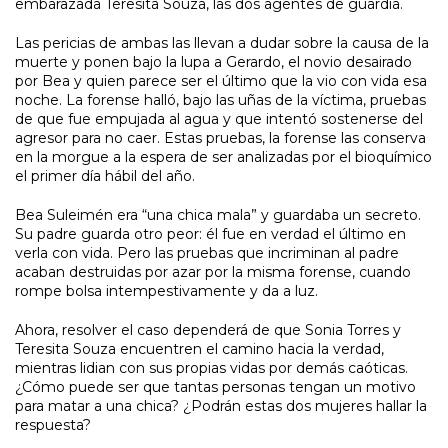
embarazada Teresita Souza, las dos agentes de guardia.
Las pericias de ambas las llevan a dudar sobre la causa de la
muerte y ponen bajo la lupa a Gerardo, el novio desairado
por Bea y quien parece ser el último que la vio con vida esa
noche. La forense halló, bajo las uñas de la víctima, pruebas
de que fue empujada al agua y que intentó sostenerse del
agresor para no caer. Estas pruebas, la forense las conserva
en la morgue a la espera de ser analizadas por el bioquímico
el primer día hábil del año.
Bea Suleimén era “una chica mala” y guardaba un secreto.
Su padre guarda otro peor: él fue en verdad el último en
verla con vida. Pero las pruebas que incriminan al padre
acaban destruidas por azar por la misma forense, cuando
rompe bolsa intempestivamente y da a luz.
Ahora, resolver el caso dependerá de que Sonia Torres y
Teresita Souza encuentren el camino hacia la verdad,
mientras lidian con sus propias vidas por demás caóticas.
¿Cómo puede ser que tantas personas tengan un motivo
para matar a una chica? ¿Podrán estas dos mujeres hallar la
respuesta?