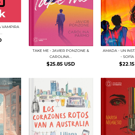
LA VAMPIRA
..
D
TAKE ME - JAVIER PONZONE &
AMADA - UN INS
CAROLINA...
- SOFÍA 
$25.85 USD
$22.1