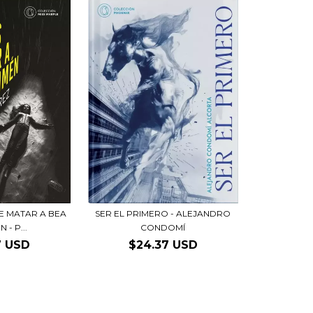
SER EL PRIMERO - ALEJANDRO
E MATAR A BEA
CONDOMÍ
 - P...
$24.37 USD
7 USD