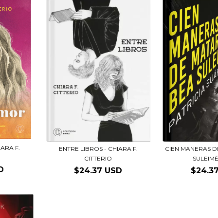
ARA F.
ENTRE LIBROS - CHIARA F.
CIEN MANERAS D
CITTERIO
SULEIMÉN
D
$24.37 USD
$24.3