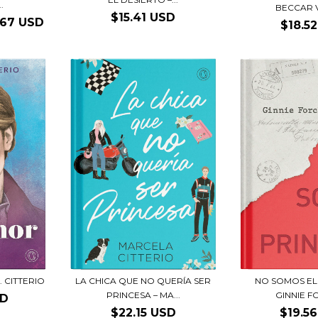
.
BECCAR 
$15.41 USD
.67 USD
$18.5
. CITTERIO
LA CHICA QUE NO QUERÍA SER
NO SOMOS EL 
PRINCESA – MA...
GINNIE 
SD
$22.15 USD
$19.5