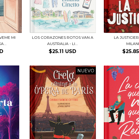
VEME MI
LOS CORAZONES ROTOS VAN A
LA JUSTICIE
A...
AUSTRALIA - LI...
MILAN
SD
$25.11 USD
$25.8
NUEVO