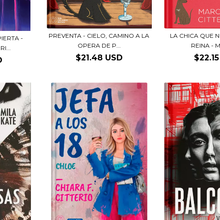
PREVENTA - CIELO, CAMINO A LA
LA CHICA QUE 
IERTA -
OPERA DE P...
REINA - M
I...
$21.48 USD
$22.1
D