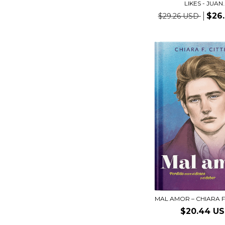
LIKES - JUAN..
$26
$29.26 USD
MAL AMOR – CHIARA F
$20.44 U