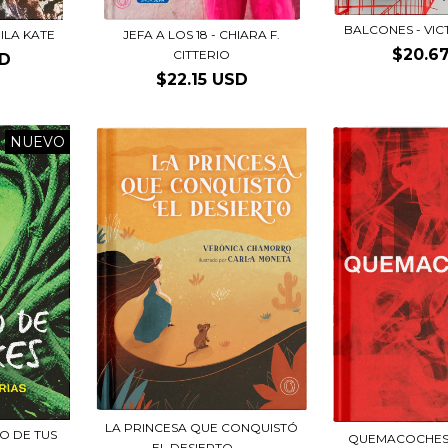
BALCONES - VI
ILA KATE
JEFA A LOS 18 - CHIARA F.
$20.6
CITTERIO
SD
$22.15 USD
NUEVO
LA PRINCESA QUE CONQUISTÓ
O DE TUS
QUEMACOCHES
EL DESIERTO –...